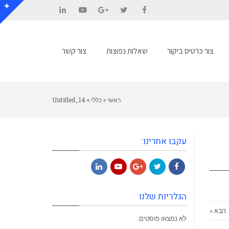
LinkedIn
YouTube
Google+
Twitter
Facebook
צור כרטיס ביקור
שאלות נפוצות
צור קשר
ראשי
»
כללי
»
Untitled_14
עקבו אחרינו:
LinkedIn
YouTube
Google+
Twitter
Facebook
הגלריות שלנו
הבא »
לא נמצאו פוסטים.