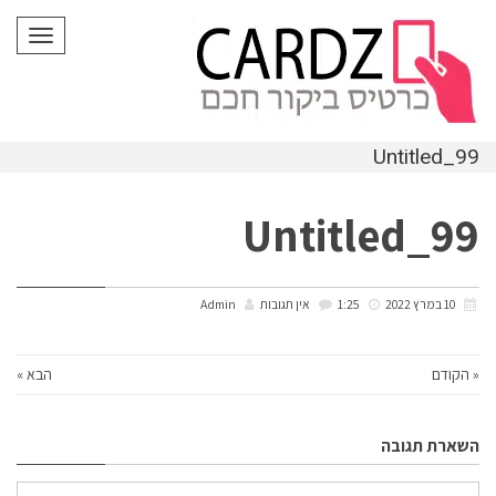
לתוכן
תפריט
Untitled_99
Untitled_99
10 במרץ 2022
1:25
אין תגובות
Admin
« הקודם
הבא »
השארת תגובה