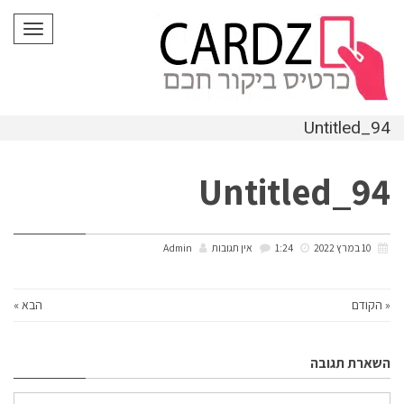
לתוכן
תפריט
Untitled_94
Untitled_94
10 במרץ 2022
1:24
אין תגובות
Admin
« הקודם
הבא »
השארת תגובה