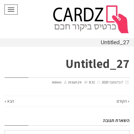
לתוכן
תפריט
Untitled_27
Untitled_27
7 בדצמבר 2020
8:31
אין תגובות
Admin
« הקודם
הבא »
השארת תגובה