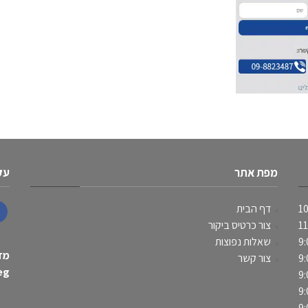
מפת אתר
עק
10
דף הבית
11
צור כרטיס ביקור
ok
9:
שאלות נפוצות
מדי
9:
צור קשר
eg
9:
9:
9: